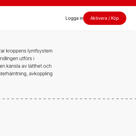
Logga in
Aktivera / Köp
erar kroppens lymfsystem
ndlingen utförs i
en känsla av lätthet och
återhämtning, avkoppling