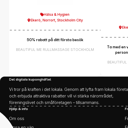
Hälsa & Hygien
Ekerö
,
Norrort
,
Stockholm City
Eke
50% rabatt på ditt första besök
Ta med en v
BEAUTIFUL ME RULLMASSAGE STOCKHOLM
persone
BEAUTIFUL
Det digitala kuponghäftet
Vi tror på kraften i det lokala. Genom att lyfta fram lokala föret
och erbjuda attraktiva rabatter vill vi stärka närområdet,
föreningslivet och småföretagen – tillsammans.
Hjälp & info
F
Om oss
F
Tipsa en vän
F