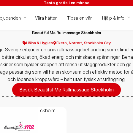
Testa gratis i en månad
rbjudanden
Våra häften
Tipsa en vän
Hjälp & info
Beautiful Me Rullmassage Stockholm
Hälsa & Hygien
Ekerö
,
Norrort
,
Stockholm City
e Sverige erbjuder en unik rullmassagebehandling som stimul
ll bättre cirkulation, ökad energi och minskade spänningar. Beha
skiner som hjälper kroppen att rensa ut slaggprodukter och ge 
age passar dig som vill ha en skonsam och effektiv metod för 
och löpande kroppsvård – helt utan fysisk ansträngning.
Besök Beautiful Me Rullmassage Stockholm