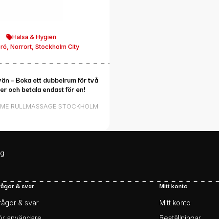
Hälsa & Hygien
rö
,
Norrort
,
Stockholm City
än – Boka ett dubbelrum för två
r och betala endast för en!
 ME RULLMASSAGE STOCKHOLM
ag
rågor & svar
Mitt konto
rågor & svar
Mitt konto
ör användare
Beställningar