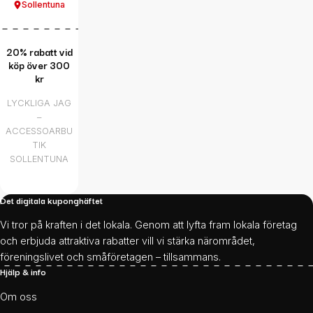
Sollentuna
20% rabatt vid
köp över 300
kr
LYCKLIGA JAG
–
ACCESSOARBU
TIK
SOLLENTUNA
Det digitala kuponghäftet
Vi tror på kraften i det lokala. Genom att lyfta fram lokala företag
och erbjuda attraktiva rabatter vill vi stärka närområdet,
föreningslivet och småföretagen – tillsammans.
Hjälp & info
Om oss