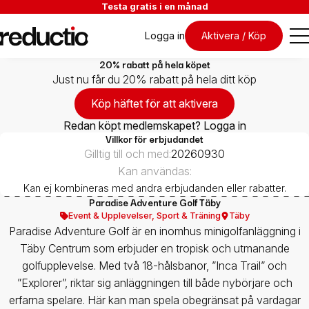
Testa gratis i en månad
Logga in
Aktivera / Köp
20% rabatt på hela köpet
Just nu får du 20% rabatt på hela ditt köp
Köp häftet för att aktivera
Redan köpt medlemskapet? Logga in
Villkor för erbjudandet
Gilltig till och med:
20260930
Kan användas:
Kan ej kombineras med andra erbjudanden eller rabatter.
Paradise Adventure Golf Täby
Event & Upplevelser
,
Sport & Träning
Täby
Paradise Adventure Golf är en inomhus minigolfanläggning i
Täby Centrum som erbjuder en tropisk och utmanande
golfupplevelse. Med två 18-hålsbanor, ”Inca Trail” och
”Explorer”, riktar sig anläggningen till både nybörjare och
erfarna spelare. Här kan man spela obegränsat på vardagar