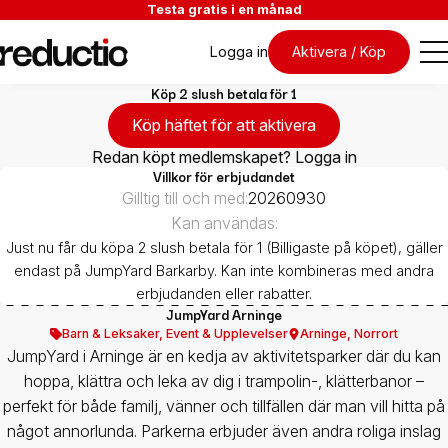
Testa gratis i en månad
Logga in
Aktivera / Köp
Köp 2 slush betala för 1
Köp häftet för att aktivera
Redan köpt medlemskapet? Logga in
Villkor för erbjudandet
Gilltig till och med:
20260930
Kan användas:
Just nu får du köpa 2 slush betala för 1 (Billigaste på köpet), gäller
endast på JumpYard Barkarby. Kan inte kombineras med andra
erbjudanden eller rabatter.
JumpYard Arninge
Barn & Leksaker
,
Event & Upplevelser
Arninge
,
Norrort
JumpYard i Arninge är en kedja av aktivitetsparker där du kan
hoppa, klättra och leka av dig i trampolin-, klätterbanor –
perfekt för både familj, vänner och tillfällen där man vill hitta på
något annorlunda. Parkerna erbjuder även andra roliga inslag