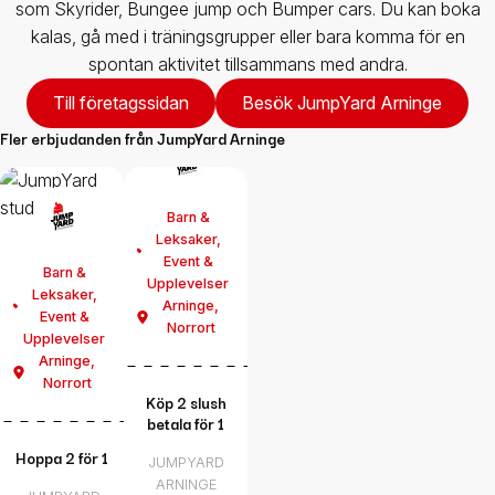
som Skyrider, Bungee jump och Bumper cars.
Du kan boka
kalas, gå med i träningsgrupper eller bara komma för en
spontan aktivitet tillsammans med andra.
Till företagssidan
Besök JumpYard Arninge
Fler erbjudanden från
JumpYard Arninge
Barn &
Leksaker
,
Event &
Barn &
Upplevelser
Leksaker
,
Arninge
,
Event &
Norrort
Upplevelser
Arninge
,
Norrort
Köp 2 slush
betala för 1
Hoppa 2 för 1
JUMPYARD
ARNINGE