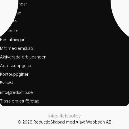
För föreningar
För företag
Mitt konto
Mitt konto
Beställningar
Mitt medlemskap
Aktiverade erbjudanden
Adressuppgifter
Kontouppgifter
Kontakt
info@reductio.se
Tipsa om ett företag
Integritetspolicy
© 2026 Reductio
Skapad med ♥ av:
Webbson AB